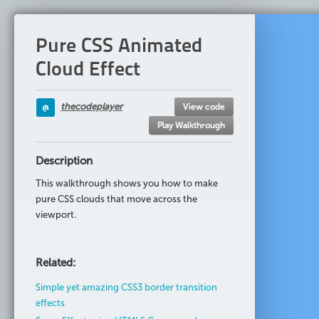
HTML
CSS
JS
<div
class
=
"clouds"
>
Pure CSS Animated
<div
class
=
"cloud s1"
></div>
<div
class
=
"cloud s2"
></div>
Cloud Effect
<div
class
=
"cloud s3"
></div>
<div
class
=
"cloud s4"
></div>
<div
class
=
"cloud s5"
></div>
thecodeplayer
View code
@
</div>
Play Walkthrough
.
clouds
{
Description
position
: 
fixed
;
top
: 
0
;
This walkthrough shows you how to make
right
: 
0
;
pure CSS clouds that move across the
bottom
: 
0
;
viewport.
left
: 
0
;
background
: 
#68adf2
;
color
: 
#2c3e50
;
Related:
}
.
cloud
{
Simple yet amazing CSS3 border transition
width
: 
22.5em
;
effects
height
: 
7.5em
;